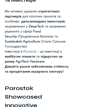
та Інвестицій
Ми активно шукаємо 
стратегічних 
партнерів
 для пілотних проєктів та, 
особливо, 
дальновидних інвесторів
, 
зацікавлених у 
DeepTech
 та проривних 
рішеннях у сфері 
Food 
Security
 (Продовольча Безпека) та 
Sustainable Agriculture
 (Стале Сільське 
Господарство).
Інвестиції в Parostok – це інвестиції у 
майбутнє планети
 та 
лідерство на 
ринку AgriTech Hardware
.
Давайте разом забезпечимо стійкість 
та процвітання аграрного сектору!
Parostok 
Showcased 
Innovative 