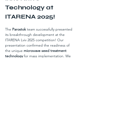
Technology at 
ITARENA 2025!
The 
Parostok
 team successfully presented 
its breakthrough development at the 
ITARENA Lviv 2025 competition! Our 
presentation confirmed the readiness of 
the unique 
microwave seed treatment 
technology
 for mass implementation. We 
are 
strengthening our movement
 toward a 
revolution in the agricultural sector.
AgriTech hardware startups are 
progressing towards recognition, and 
Parostok leads
 this process. Our 
technology is the 
key to increasing 
yields
 and 
minimizing risks
 from climate 
change. We have a 
ready, proven 
product
 and a 
clear scaling plan
.