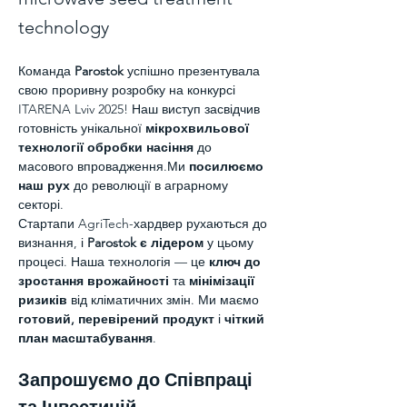
technology
Команда 
Parostok
 успішно презентувала 
свою проривну розробку на конкурсі 
ITARENA Lviv 2025! Наш виступ засвідчив 
готовність унікальної 
мікрохвильової 
технології обробки насіння
 до 
масового впровадження.Ми 
посилюємо 
наш рух
 до революції в аграрному 
секторі.
Стартапи AgriTech-хардвер рухаються до 
визнання, і 
Parostok є лідером
 у цьому 
процесі. Наша технологія — це 
ключ до 
зростання врожайності
 та 
мінімізації 
ризиків
 від кліматичних змін. Ми маємо 
готовий, перевірений продукт
 і 
чіткий 
план масштабування
.
Запрошуємо до Співпраці 